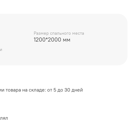
Размер спального места
1200*2000 мм
и
анный
и товара на складе: от 5 до 30 дней
рисунком выполнено по специальной технологии
влял