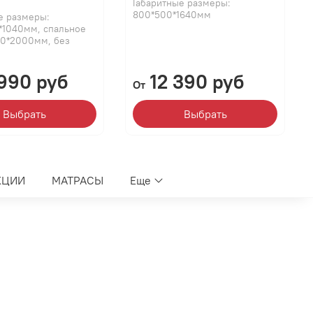
Габаритные размеры:
800*500*1640мм
е размеры:
*1040мм, спальное
00*2000мм, без
990 руб
12 390 руб
От
Выбрать
Выбрать
КЦИИ
МАТРАСЫ
Еще