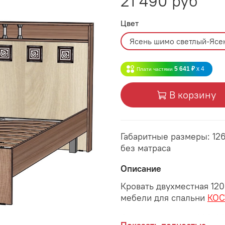
21 490 руб
Цвет
Ясень шимо светлый-Ясе
5 641 ₽
x 4
Плати частями
В корзину
Габаритные размеры: 12
без матраса
Описание
Кровать двухместная 12
мебели для спальни
КОС
Спальное место
: 1200*2