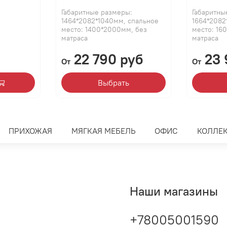
Габаритные размеры:
Габаритны
1464*2082*1040мм, спальное
1664*2082
место: 1400*2000мм, без
место: 16
матраса
матраса
22 790 руб
23 
От
От
Выбрать
ПРИХОЖАЯ
МЯГКАЯ МЕБЕЛЬ
ОФИС
КОЛЛЕ
Наши магазины
+78005001590