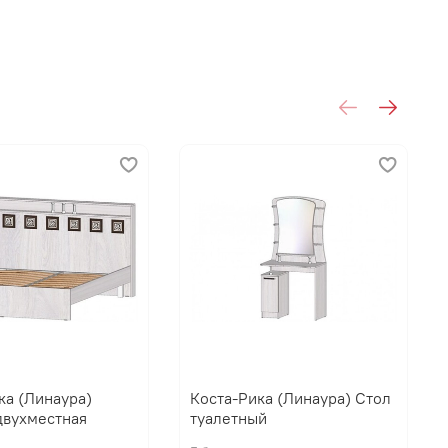
НАУРА
ка (Линаура)
Коста-Рика (Линаура) Стол
двухместная
туалетный