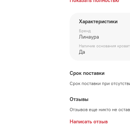
Показать полностью
Габаритные размеры:
длина 2082 мм
Характеристики
ширина 1264 мм
Бренд
Линаура
высота 1040 мм
Наличие основания кроват
Да
Цвет
:
Ясень шимо комбиниров
Срок поставки
Анкор светлый
Срок поставки при отсутстви
Материал
:
ЛДСП, кромка ПВХ
Отзывы
Декоративное стекло с 
Отзывов еще никто не оста
Написать отзыв