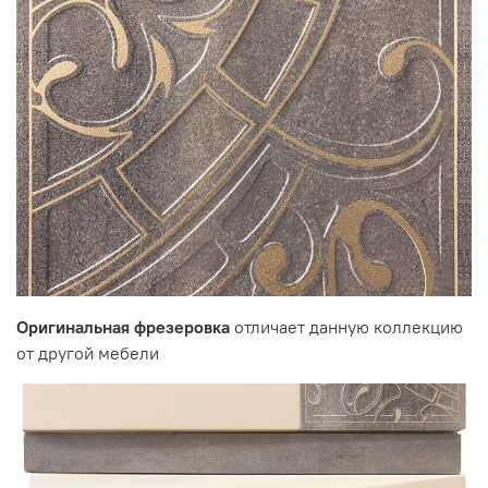
Цвет:
корпус - Кена
фасад - Белый Песок / Фреска Невада
Производитель:
Мебельная фабрика ВИТРА, Торговая марка DaVita
Оригинальная фрезеровка
отличает данную коллекцию
от другой мебели