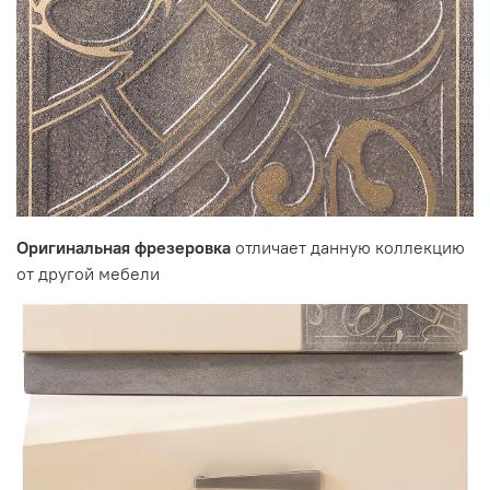
Цвет:
корпус - Кена
фасад - Белый Песок / Фреска Невада
Производитель:
Мебельная фабрика ВИТРА, Торговая марка DaVita
Оригинальная фрезеровка
отличает данную коллекцию
от другой мебели