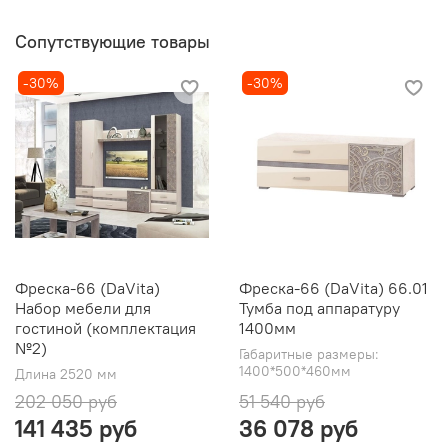
Сопутствующие товары
-30%
-30%
Фреска-66 (DaVita)
Фреска-66 (DaVita) 66.01
Набор мебели для
Тумба под аппаратуру
гостиной (комплектация
1400мм
№2)
Габаритные размеры:
1400*500*460мм
Длина 2520 мм
202 050 руб
51 540 руб
141 435 руб
36 078 руб