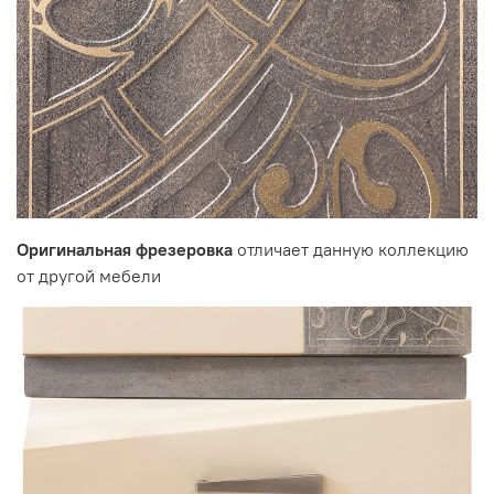
Цвет:
корпус - Кена
фасад - Белый Песок / Фреска Невада
Производитель:
Мебельная фабрика ВИТРА, Торговая марка DaVita
Оригинальная фрезеровка
отличает данную коллекцию
от другой мебели