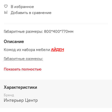
В избранное
Добавить в сравнение
Габаритные размеры: 800*400*770мм
Описание
Комод из набора мебели
АЙДЕН
Габаритные размеры:
длина 800 мм
Показать полностью
глубина 400 мм
высота 770 мм
Характеристики
Цвет и материалы:
Бренд
Интерьер Центр
ЛДСП Белый