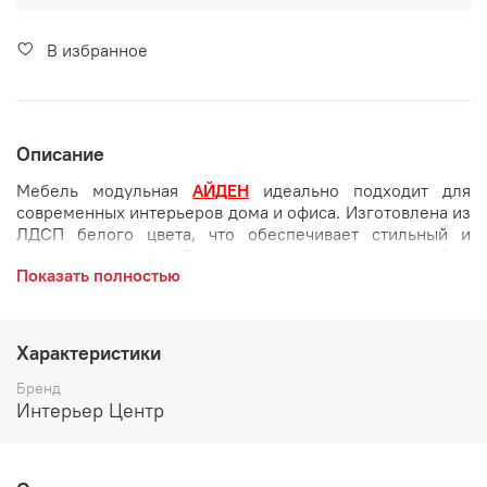
В избранное
Описание
Мебель модульная
АЙДЕН
идеально подходит для
современных интерьеров дома и офиса. Изготовлена из
ЛДСП белого цвета, что обеспечивает стильный и
современный вид. Подходит для создания уютной и
Показать полностью
функциональной обстановки. Идеально для тех, кто
ценит удобство и стиль в одном комплекте.
Цвет и материалы:
ЛДСП Белый
Характеристики
Бренд
Интерьер Центр
Производитель:
Мебельная фабрика ИНТЕРЬЕР ЦЕНТР