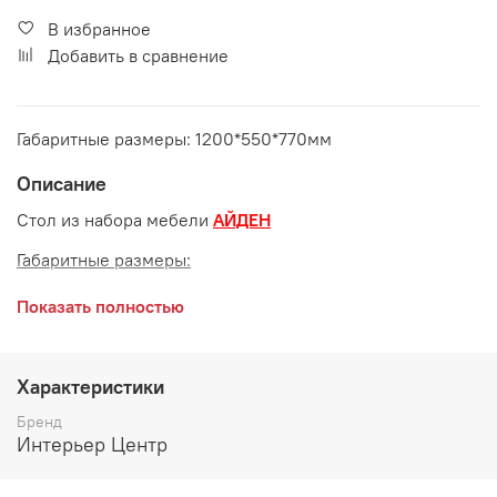
В избранное
Добавить в сравнение
Габаритные размеры: 1200*550*770мм
Описание
Стол из набора мебели
АЙДЕН
Габаритные размеры:
длина 1200 мм
Показать полностью
глубина 550 мм
высота 770 мм
Характеристики
Цвет и материалы:
Бренд
Интерьер Центр
ЛДСП Белый