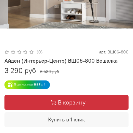
(0)
арт.
ВШ06-800
Айден (Интерьер-Центр) ВШ06-800 Вешалка
3 290 руб
6 580 руб
Плати частями
863 ₽
x 4
В корзину
Купить в 1 клик