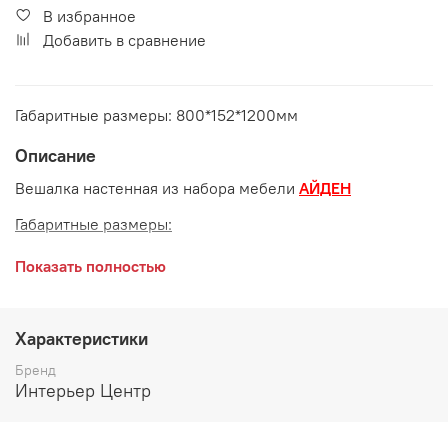
В избранное
Добавить в сравнение
Габаритные размеры: 800*152*1200мм
Описание
Вешалка настенная из набора мебели
АЙДЕН
Габаритные размеры:
длина 800 мм
Показать полностью
глубина 152 мм
высота 1200 мм
Характеристики
Цвет и материалы:
Бренд
Интерьер Центр
ЛДСП Белый