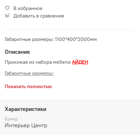
В избранное
Добавить в сравнение
Габаритные размеры: 1100*400*2000мм
Описание
Прихожая из набора мебели
АЙДЕН
Габаритные размеры:
длина 1100 мм
Показать полностью
глубина 400 мм
высота 2000 мм
Характеристики
Цвет и материалы:
Бренд
Интерьер Центр
ЛДСП Белый