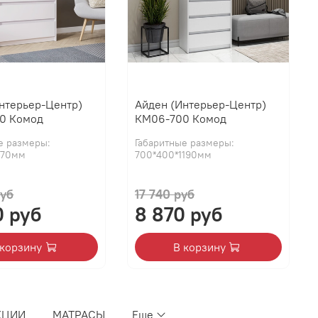
нтерьер-Центр)
Айден (Интерьер-Центр)
0 Комод
КМ06-700 Комод
е размеры:
Габаритные размеры:
770мм
700*400*1190мм
руб
17 740 руб
0 руб
8 870 руб
 корзину
В корзину
КЦИИ
МАТРАСЫ
Еще