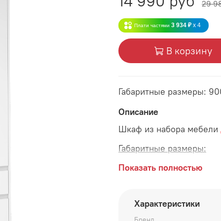
14 990 руб
29 9
3 934 ₽
x 4
Плати частями
В корзину
Габаритные размеры: 9
Описание
Шкаф из набора мебели
Габаритные размеры:
длина 900 мм
Показать полностью
глубина 500 мм
Характеристики
высота 2000 мм
Бренд