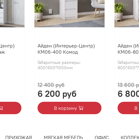
Центр)
Айден (Интерьер-Центр)
Айден (И
аж
КМ06-400 Комод
КМ06-80
:
Габаритные размеры:
Габаритны
400*400*1000мм
800*400*
12 400 руб
13 600 
6 200 руб
6 80
В корзину
В
ПРИХОЖАЯ
МЯГКАЯ МЕБЕЛЬ
ОФИС
КОЛЛЕ