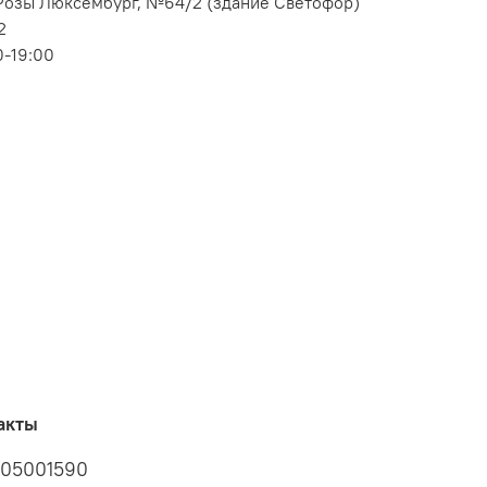
. Розы Люксембург, №64/2 (здание Светофор)
2
0-19:00
акты
05001590