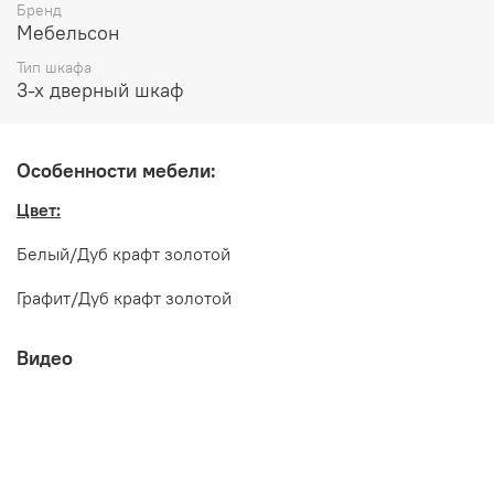
Бренд
Мебельсон
Тип шкафа
3-х дверный шкаф
Габаритные размеры:
длина 1264 мм
Особенности мебели:
глубина 500 мм
Цвет:
высота 2170 мм
Белый/Дуб крафт золотой
Графит/Дуб крафт золотой
Видео