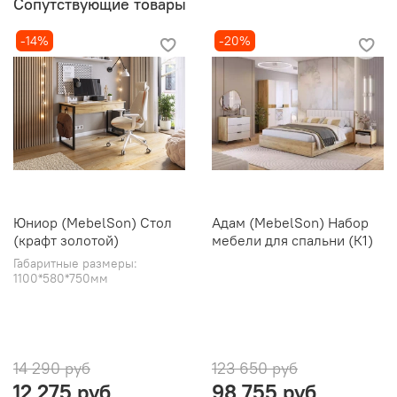
Сопутствующие товары
-14%
-20%
Юниор (MebelSon) Стол
Адам (MebelSon) Набор
(крафт золотой)
мебели для спальни (К1)
Габаритные размеры:
1100*580*750мм
14 290 руб
123 650 руб
12 275 руб
98 755 руб