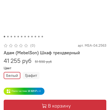
(0)
арт.
MSA-04.2563
Адам (MebelSon) Шкаф трехдверный
41 255 руб
51 590 руб
Цвет
Белый
Графит
Плати частями
10 829 ₽
x 4
В корзину