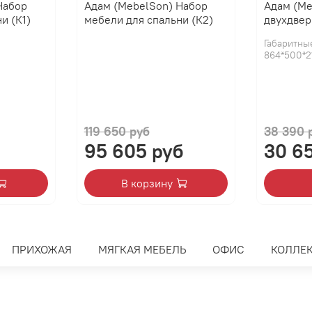
Набор
Адам (MebelSon) Набор
Адам (M
и (К1)
мебели для спальни (К2)
двухдве
Габаритны
864*500*
Максимальная нагрузка н
119 650 руб
38 390 
Производитель:
95 605 руб
30 6
В корзину
ПРИХОЖАЯ
МЯГКАЯ МЕБЕЛЬ
ОФИС
КОЛЛЕ