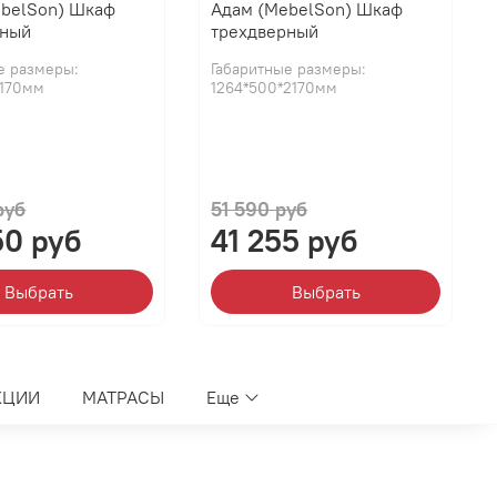
ebelSon) Шкаф
Адам (MebelSon) Шкаф
рный
трехдверный
е размеры:
Габаритные размеры:
2170мм
1264*500*2170мм
а ящик - 15 кг
руб
51 590 руб
50 руб
41 255 руб
Выбрать
Выбрать
КЦИИ
МАТРАСЫ
Еще