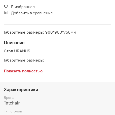
В избранное
Добавить в сравнение
Габаритные размеры: 900*900*750мм
Описание
Стол URANUS
Габаритные размеры:
ширина 900 мм
Показать полностью
глубина 900 мм
высота 750 мм
Характеристики
Материал:
ЛДСП 18 мм, пластиковая кромка 22 мм,
Бренд
металл
Tetchair
Тип столов