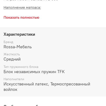
Наполнение матраса:
Искусственный латекс 20 мм - c 2-х сторон
Показать полностью
Войлок 10 мм - с 2-х сторон
Блок независимых пружин TFK (256 шт/кв.м)
Характеристики
Чехол:
трикотаж Sensetive
Бренд
Rossa-Мебель
Характеристика:
Жесткость
Ограничение на одно спальное место: до 120 кг
Средний
Тип пружинного блока
Высота: 180 мм
Блок независимых пружин TFK
Жесткость: средняя
Наполнители
Искусственный латекс, Термоспресованный
Производитель:
войлок