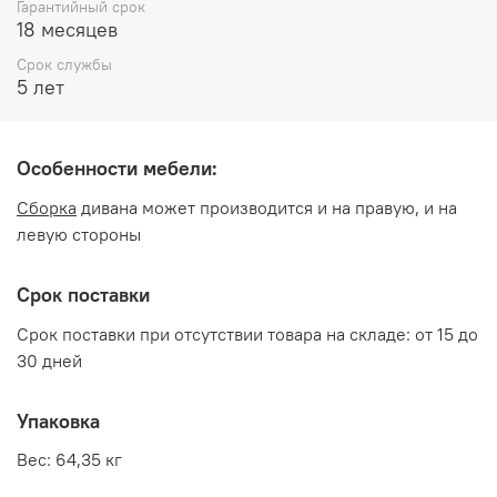
Гарантийный срок
Обивка: Экокожа коричневая
18 месяцев
Срок службы
Производитель:
5 лет
Мебельная фабрика Три-Я
Особенности мебели:
Сборка
дивана может производится и на правую, и на
левую стороны
Срок поставки
Срок поставки при отсутствии товара на складе: от 15 до
30 дней
Упаковка
Вес: 64,35 кг