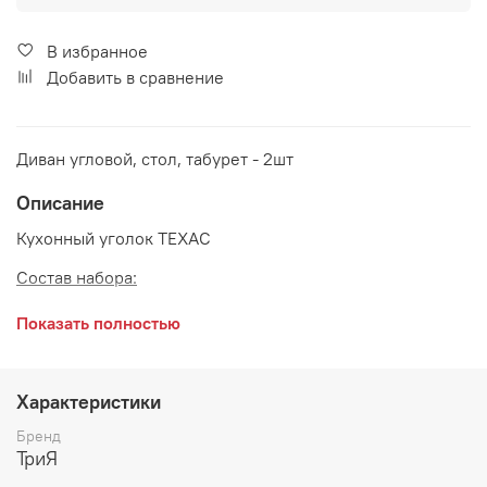
В избранное
Добавить в сравнение
Диван угловой, стол, табурет - 2шт
Описание
Кухонный уголок ТЕХАС
Состав набора:
Диван угловой 1532*1132*800 мм
Показать полностью
Стол обеденный 1000*600*730 мм
Табурет 330*330*430 мм - 2 шт
Характеристики
Материалы:
Бренд
ТриЯ
Каркас: ЛДСП Сонома трюфель