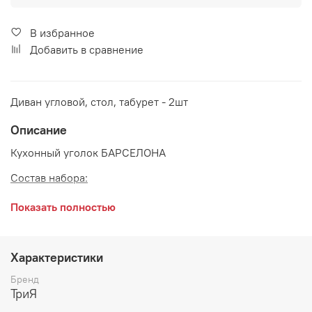
В избранное
Добавить в сравнение
Диван угловой, стол, табурет - 2шт
Описание
Кухонный уголок БАРСЕЛОНА
Состав набора:
Диван угловой 1600*1200*800 мм
Показать полностью
Стол обеденный 1100*600*730 мм
Табурет 330*330*430 мм - 2 шт
Характеристики
Материалы:
Бренд
ТриЯ
Каркас: ЛДСП Сонома трюфель