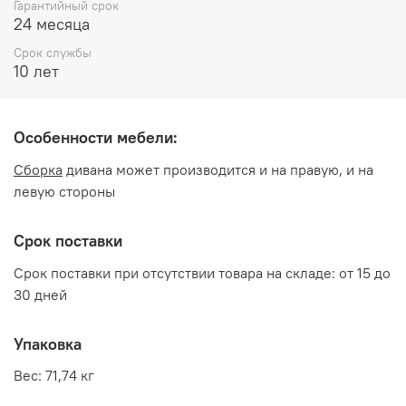
Гарантийный срок
Обивка:
Микровелюр Duna Brilliant
24 месяца
Срок службы
Производитель:
10 лет
Мебельная фабрика Три-Я
Особенности мебели:
Сборка
дивана может производится и на правую, и на
левую стороны
Срок поставки
Срок поставки при отсутствии товара на складе: от 15 до
30 дней
Упаковка
Вес: 71,74 кг