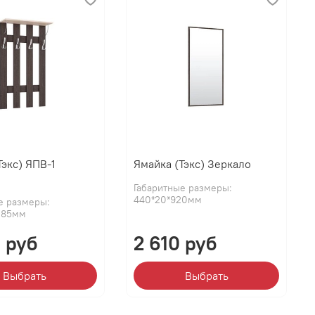
Тэкс) ЯПВ-1
Ямайка (Тэкс) Зеркало
Габаритные размеры:
440*20*920мм
е размеры:
185мм
 руб
2 610 руб
Выбрать
Выбрать