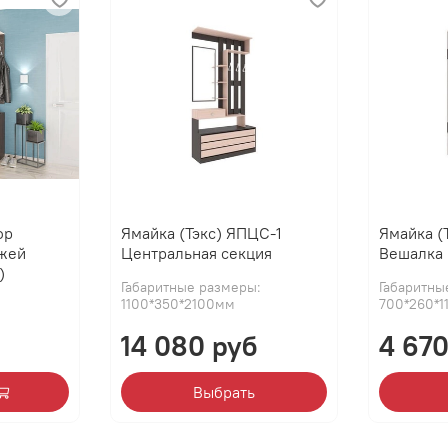
ор
Ямайка (Тэкс) ЯПЦС-1
Ямайка (
жей
Центральная секция
Вешалка
)
Габаритные размеры:
Габаритны
1100*350*2100мм
700*260*1
14 080 руб
4 670
Выбрать