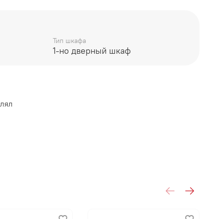
Тип шкафа
1-но дверный шкаф
влял
С