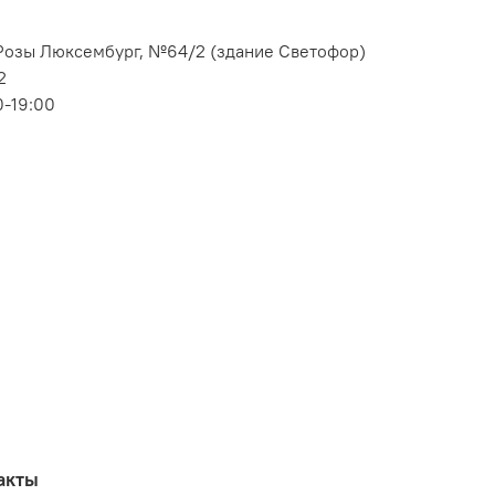
. Розы Люксембург, №64/2 (здание Светофор)
2
0-19:00
акты