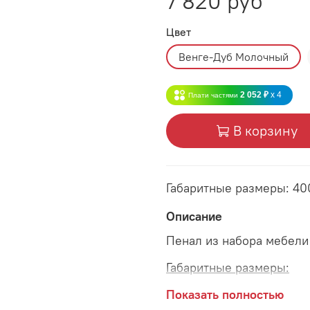
7 820 руб
Цвет
Венге-Дуб Молочный
2 052 ₽
x 4
Плати частями
В корзину
Габаритные размеры: 4
Описание
Пенал из набора мебел
Габаритные размеры:
длина 400 мм
Показать полностью