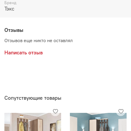
Возможные расцветки:
Бренд
Тэкс
Венге/Дуб молочный
Ясень шимо/Сонома
Отзывы
Отзывов еще никто не оставлял
Производитель:
Написать отзыв
Мебельная фабрика ТЕКС
Сопутствующие товары