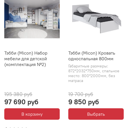
Тэбби (Micon) Набор
Тэбби (Micon) Кровать
мебели для детской
односпальная 800мм
(комплектация №2)
Габаритные размеры:
872*2032*750мм, спальное
место: 800*2000мм, без
матраса
195 380 руб
19 700 руб
97 690 руб
9 850 руб
В корзину
Выбрать