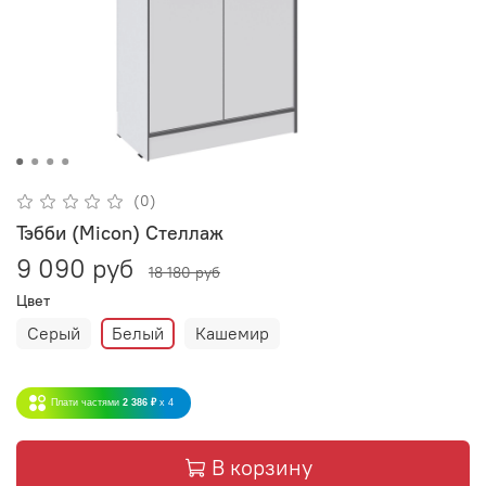
(0)
Тэбби (Micon) Стеллаж
9 090 руб
18 180 руб
Цвет
Серый
Белый
Кашемир
Плати частями
2 386 ₽
x 4
В корзину