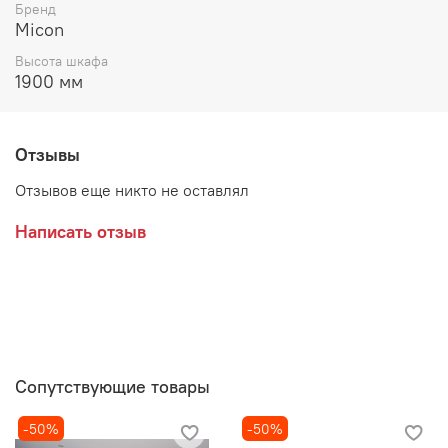
Цвет:
Бренд
Micon
ЛДСП Белый с тиснением "Древесные поры" / ЛДСП
Высота шкафа
Графит Серый
1900 мм
ЛДСП Кашемир / ЛДСП Дуб Крафт Золотой
ЛДСП Серый камень / ЛДСП Дуб Крафт Серый
Отзывы
Производитель:
Отзывов еще никто не оставлял
Написать отзыв
Сопутствующие товары
-50%
-50%