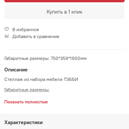
Купить в 1 клик
В избранное
Добавить в сравнение
Габаритные размеры: 750*359*1900мм
Описание
Стеллаж из набора мебели ТЭББИ
Габаритные размеры:
длина 750 мм
Показать полностью
глубина 359 мм
высота 1900 мм
Характеристики