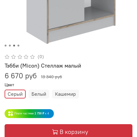
(0)
Тэбби (Micon) Стеллаж малый
6 670 руб
13 340 руб
Цвет
Серый
Белый
Кашемир
Плати частями
1 750 ₽
x 4
В корзину