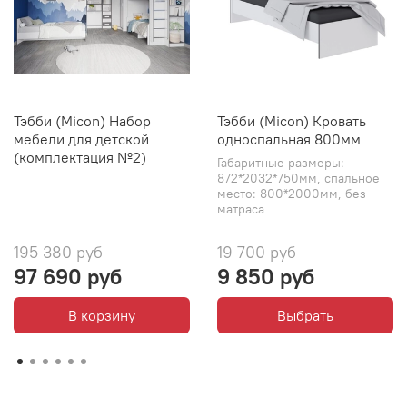
Тэбби (Micon) Набор
Тэбби (Micon) Кровать
мебели для детской
односпальная 800мм
(комплектация №2)
Габаритные размеры:
872*2032*750мм, спальное
место: 800*2000мм, без
матраса
195 380 руб
19 700 руб
97 690 руб
9 850 руб
В корзину
Выбрать