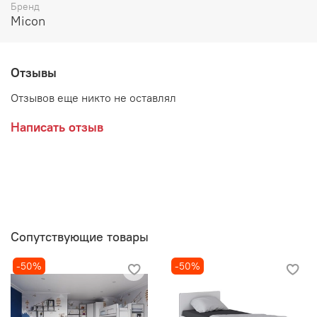
Цвет:
Бренд
Micon
ЛДСП Белый с тиснением "Древесные поры" / ЛДСП
Графит Серый
ЛДСП Кашемир / ЛДСП Дуб Крафт Золотой
Отзывы
ЛДСП Серый камень / ЛДСП Дуб Крафт Серый
Отзывов еще никто не оставлял
Производитель:
Написать отзыв
Сопутствующие товары
-50%
-50%