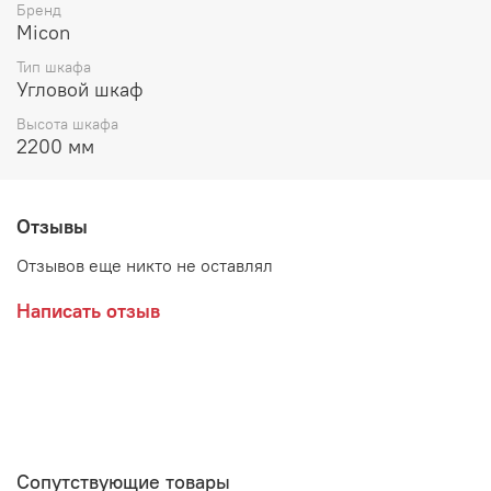
Цвет:
Бренд
Micon
ЛДСП Белый с тиснением "Древесные поры" / ЛДСП
Тип шкафа
Графит Серый
Угловой шкаф
ЛДСП Кашемир / ЛДСП Дуб Крафт Золотой
Высота шкафа
2200 мм
ЛДСП Серый камень / ЛДСП Дуб Крафт Серый
Производитель:
Отзывы
Отзывов еще никто не оставлял
Написать отзыв
Сопутствующие товары