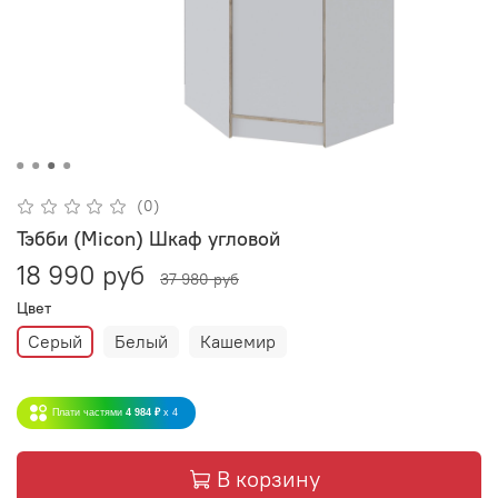
(0)
Тэбби (Micon) Шкаф угловой
18 990 руб
37 980 руб
Цвет
Серый
Белый
Кашемир
Плати частями
4 984 ₽
x 4
В корзину