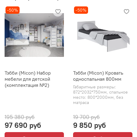
-50%
-50%
Тэбби (Micon) Набор
Тэбби (Micon) Кровать
мебели для детской
односпальная 800мм
(комплектация №2)
Габаритные размеры:
872*2032*750мм, спальное
место: 800*2000мм, без
матраса
195 380 руб
19 700 руб
97 690 руб
9 850 руб