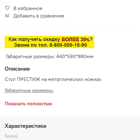
В избранное
Добавить в сравнение
Габаритные размеры: 440*590*880мм
Описание
Стул ПРЕСТИЖ на металлических ножках
Габаритные размеры:
ширина сидения 440 мм
Показать полностью
глубина сидения 590 мм
высота 880 мм
Характеристики
Сидение:
велюр софт
Бренд