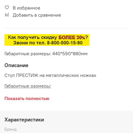
В избранное
Добавить в сравнение
Габаритные размеры: 440*590*880мм
Описание
Стул ПРЕСТИЖ на металлических ножках
Габаритные размеры:
ширина сидения 440 мм
Показать полностью
глубина сидения 590 мм
высота 880 мм
Характеристики
Сидение:
Гратта опал серый
Бренд