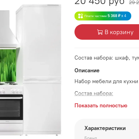
20 450 руб
29 2
5 368 ₽
x 4
Плати частями
В корзину
Состав набора: шкаф, ту
Описание
Набор мебели для кухни
Состав набора:
Шкаф 1800*300*690 мм
Показать полностью
Тумба 1800*420*820 мм
Характеристики
Столешница (толщина 28
Бренд