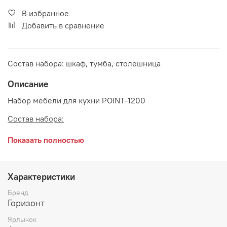
В избранное
Добавить в сравнение
Состав набора: шкаф, тумба, столешница
Описание
Набор мебели для кухни POINT-1200
Состав набора:
Шкаф 1200*300*690 мм
Показать полностью
Тумба 1200*420*820 мм
Столешница (толщина 28 мм) 1200 мм
Характеристики
Внимание:
Дополнительно рекомендуется приобрести
Бренд
мойку, сушку, смеситель, петли с доводчиками (в
Горизонт
комплект не входят)
Ярлычок