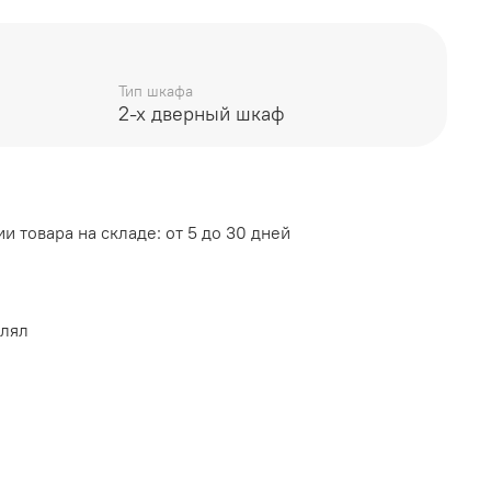
Тип шкафа
2-х дверный шкаф
 Софт Дуб Сонома/Белый Софт
и товара на складе: от 5 до 30 дней
влял