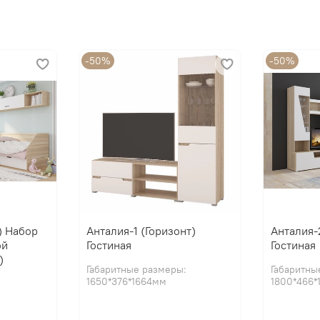
Мебельная фабрика ГО
-50%
-50%
) Набор
Анталия-1 (Горизонт)
Анталия-
ой
Гостиная
Гостиная
)
Габаритные размеры:
Габаритны
1650*376*1664мм
1800*466