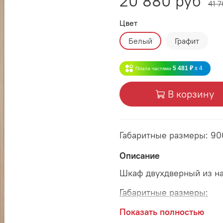
20 880 руб
41 
Цвет
Белый
Графит
5 481 ₽
x 4
Плати частями
В корзину
Габаритные размеры: 9
Описание
Шкаф двухдверный из н
Габаритные размеры:
длина 900 мм
Показать полностью