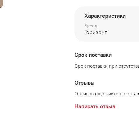
глубина 466 мм
Характеристики
высота 2030 мм
Бренд
Возможные расцветки:
Горизонт
Дуб Сонома/Графит
Срок поставки
Срок поставки при отсутстви
Отзывы
Отзывов еще никто не оста
Написать отзыв
Производитель: