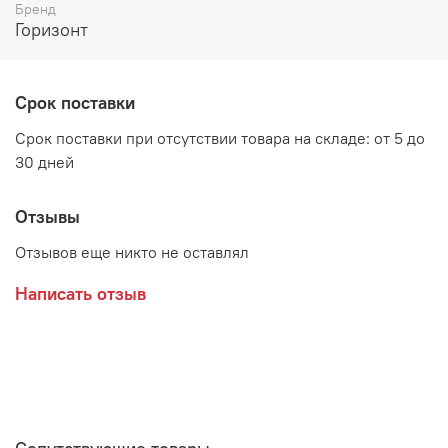
Возможные расцветки:
Бренд
Горизонт
Дуб Сонома/Графит Софт Дуб Сонома/Белый
Софт
Срок поставки
Срок поставки при отсутствии товара на складе: от 5 до
30 дней
Отзывы
Отзывов еще никто не оставлял
Написать отзыв
Производитель:
Мебельная фабрика ГОРИЗОНТ