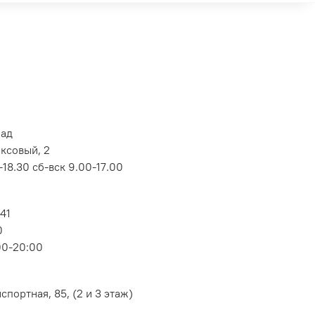
лад
оксовый, 2
18.30 сб-вск 9.00-17.00
 41
0
00-20:00
портная, 85, (2 и 3 этаж)