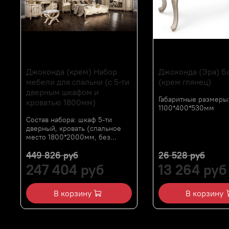
Джоконда (крем) Набор
Джоконда (Эра) Б
мебели для спальни (с 5-ти
(крем глянец)
дверным шкафом и
Габаритные размеры
кроватью 1800мм)
1100*400*530мм
Состав набора: шкаф 5-ти
дверный, кровать (спальное
место 1800*2000мм, без...
449 826 руб
26 528 руб
247 404 руб
13 264 руб
В корзину
В корзину