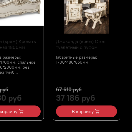
 (крем) Кровать
Джоконда (крем) Стол
ная 1800мм
туалетный с пуфом
е размеры:
Габаритные размеры:
*1700мм, спальное
1700*480*850мм
00*2000мм, без
ез тумб...
 руб
67 610 руб
30 руб
37 186 руб
 корзину
В корзину