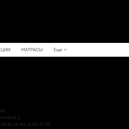
КЦИИ
МАТРАСЫ
Еще
лад
оксовый, 2
18.30 сб-вск 9.00-17.00