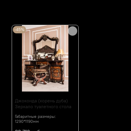
Алогичные товары
-45%
Джоконда (корень дуба)
Зеркало туалетного стола
Габаритные размеры:
1290*1190мм