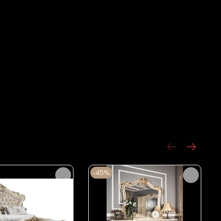
и товара на складе: от 15 до 45 дней (устанавливается
влял
-45%