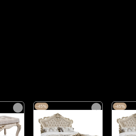
Срок поставки при отсутстви
индивидуально)
Отзывы
Отзывов еще никто не оста
Написать отзыв
-45%
-45%