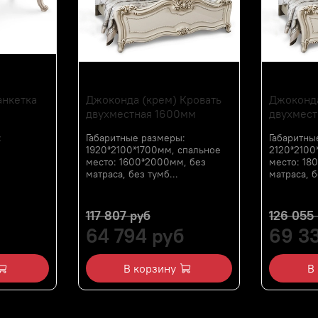
анкетка
Джоконда (крем) Кровать
Джоконда
двухместная 1600мм
двухмест
:
Габаритные размеры:
Габаритны
1920*2100*1700мм, спальное
2120*2100
место: 1600*2000мм, без
место: 18
матраса, без тумб...
матраса, б
117 807 руб
126 055
64 794 руб
69 3
В корзину
В