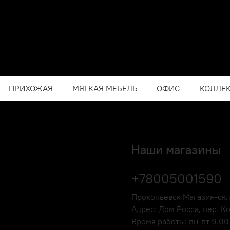
ПРИХОЖАЯ
МЯГКАЯ МЕБЕЛЬ
ОФИС
КОЛЛЕ
Наши магазины
+78005001590
Прокопьевск Магазин-ск
Адрес: Дом Росса, пер. К
Время работы: пн-пт 9.00-