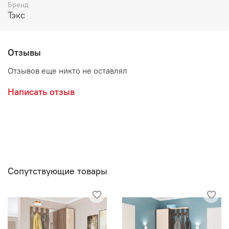
Возможные расцветки:
Бренд
Тэкс
Венге/Дуб молочный
Ясень шимо/Сонома
Отзывы
Отзывов еще никто не оставлял
Производитель:
Написать отзыв
Мебельная фабрика ТЕКС
Сопутствующие товары