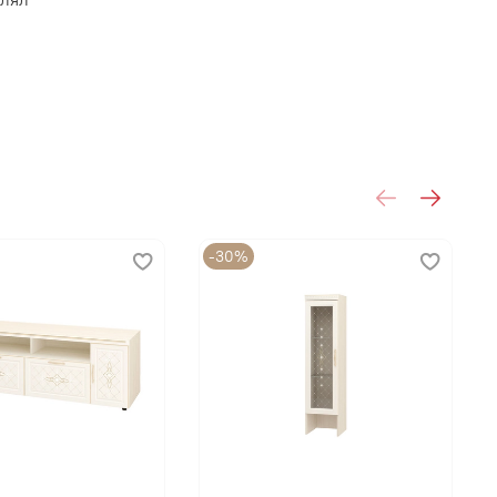
-30%
А, Торговая марка DaVita