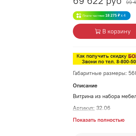
69 622 руб
99 
18 275 ₽
x 4
Плати частями
В корзину
Габаритные размеры: 5
Описание
Витрина из набора мебе
Артикул:
32.06
Габаритные размеры:
Показать полностью
длина 560 мм