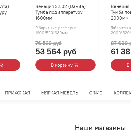
Vita)
Венеция 32.02 (DaVita)
Венеция 
уру
Тумба под аппаратуру
Тумба по
1600мм
2000мм
:
Габаритные размеры:
Габаритны
1600*520*630мм
2000*520
76 520 руб
87 690 
53 564 руб
61 38
В корзину
В
ПРИХОЖАЯ
МЯГКАЯ МЕБЕЛЬ
ОФИС
КОЛЛЕ
Наши магазины