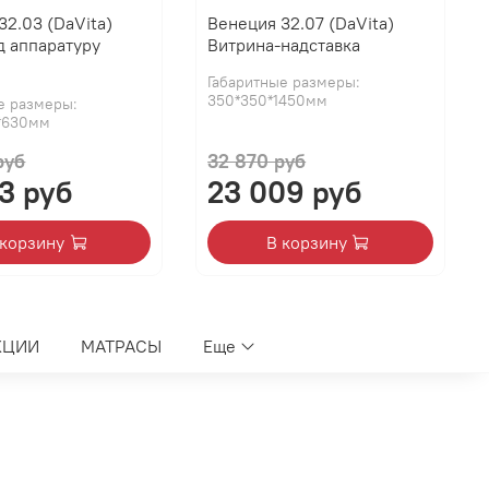
32.03 (DaVita)
Венеция 32.07 (DaVita)
д аппаратуру
Витрина-надставка
Габаритные размеры:
350*350*1450мм
е размеры:
*630мм
руб
32 870 руб
3 руб
23 009 руб
 корзину
В корзину
КЦИИ
МАТРАСЫ
Еще