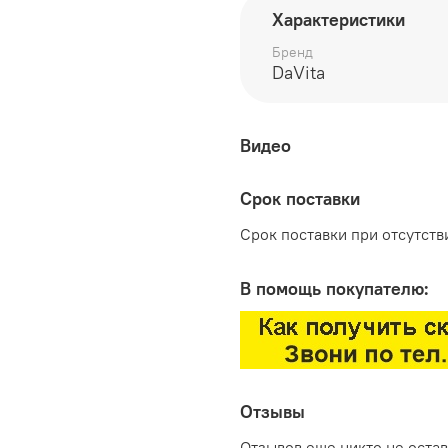
Характеристики
глубина 450 мм
Бренд
высота 2230 мм
DaVita
Видео
Срок поставки
Срок поставки при отсутстви
В помощь покупателю:
Отзывы
Отзывов еще никто не оста