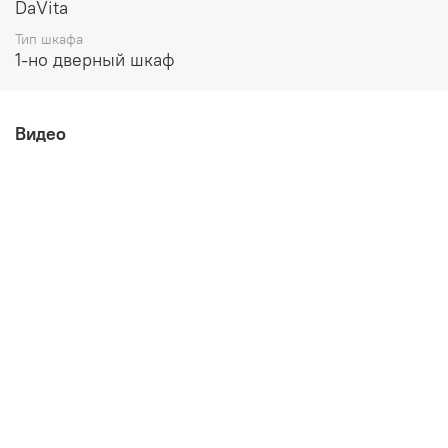
высота 2230 мм
DaVita
Тип шкафа
1-но дверный шкаф
Видео