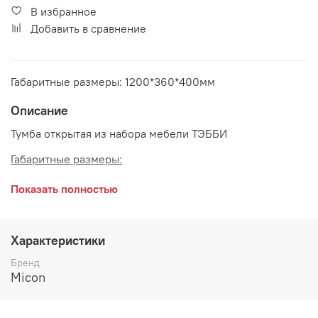
В избранное
Добавить в сравнение
Габаритные размеры: 1200*360*400мм
Описание
Тумба открытая из набора мебели ТЭББИ
Габаритные размеры:
длина 1200 мм
Показать полностью
глубина 360 мм
высота 400 мм
Характеристики
Цвет:
ЛДСП Дуб Крафт серый
Бренд
Micon
Производитель: