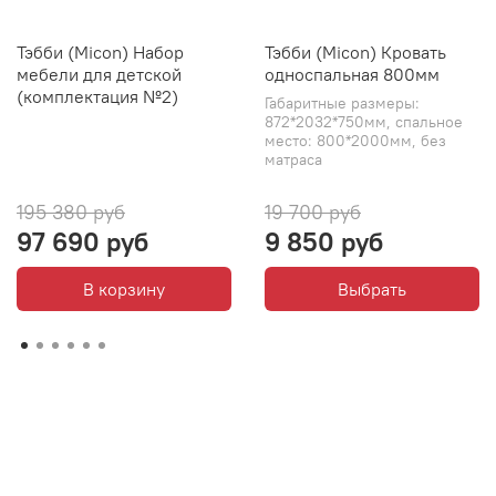
Тэбби (Micon) Набор
Тэбби (Micon) Кровать
мебели для детской
односпальная 800мм
(комплектация №2)
Габаритные размеры:
872*2032*750мм, спальное
место: 800*2000мм, без
матраса
195 380 руб
19 700 руб
97 690 руб
9 850 руб
В корзину
Выбрать