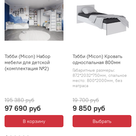
Тэбби (Micon) Набор
Тэбби (Micon) Кровать
мебели для детской
односпальная 800мм
(комплектация №2)
Габаритные размеры:
872*2032*750мм, спальное
место: 800*2000мм, без
матраса
195 380 руб
19 700 руб
97 690 руб
9 850 руб
В корзину
Выбрать