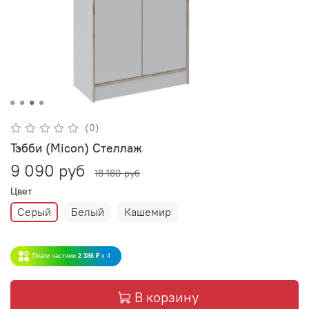
(0)
Тэбби (Micon) Стеллаж
9 090 руб
18 180 руб
Цвет
Серый
Белый
Кашемир
Плати частями
2 386 ₽
x 4
В корзину