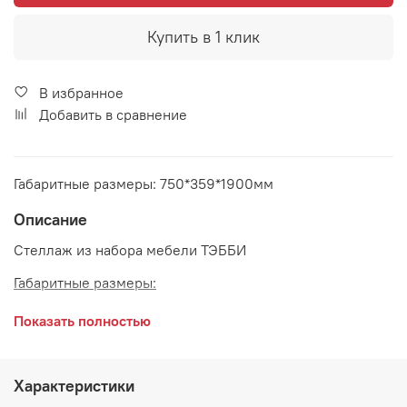
Купить в 1 клик
В избранное
Добавить в сравнение
Габаритные размеры: 750*359*1900мм
Описание
Стеллаж из набора мебели ТЭББИ
Габаритные размеры:
длина 750 мм
Показать полностью
глубина 359 мм
высота 1900 мм
Характеристики