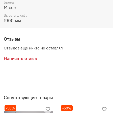
Цвет:
Бренд
Micon
ЛДСП Белый с тиснением "Древесные поры" / ЛДСП
Высота шкафа
Графит Серый
1900 мм
ЛДСП Кашемир / ЛДСП Дуб Крафт Золотой
ЛДСП Серый камень / ЛДСП Дуб Крафт Серый
Отзывы
Производитель:
Отзывов еще никто не оставлял
Написать отзыв
Сопутствующие товары
-50%
-50%