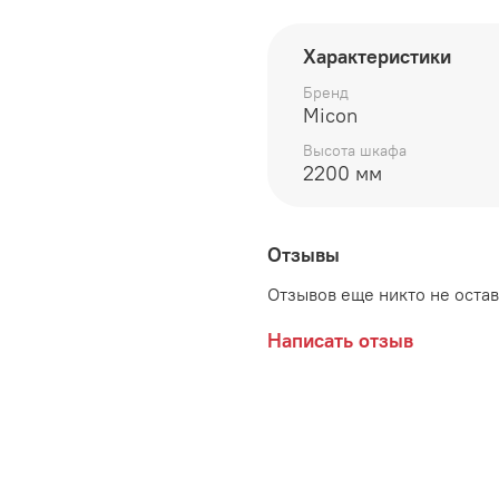
глубина 450 мм
Характеристики
высота 2200 мм
Бренд
Цвет:
Micon
ЛДСП Белый с тиснение
Высота шкафа
2200 мм
ЛДСП Кашемир / ЛДСП Д
ЛДСП Серый камень / Л
Отзывы
Производитель:
Отзывов еще никто не оста
Написать отзыв