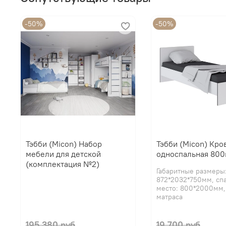
-50%
-50%
Тэбби (Micon) Набор
Тэбби (Micon) Кро
мебели для детской
односпальная 80
(комплектация №2)
Габаритные размеры
872*2032*750мм, сп
место: 800*2000мм,
матраса
195 380 руб
19 700 руб