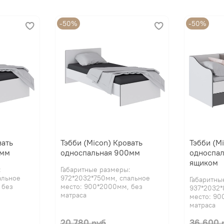
-50%
-50%
вать
Тэбби (Micon) Кровать
Тэбби (M
0мм
односпальная 900мм
односпал
ящиком
:
Габаритные размеры:
альное
972*2032*750мм, спальное
Габаритны
 без
место: 900*2000мм, без
937*2032*
матраса
место: 90
матраса
20 780 руб
36 600 