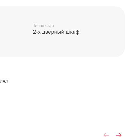
Тип шкафа
2-х дверный шкаф
м "Древесные поры" / ЛДСП Графит Серый
уб Крафт Золотой
ДСП Дуб Крафт Серый
влял