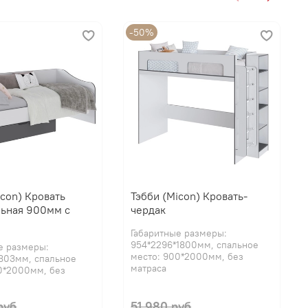
-50%
icon) Кровать
Тэбби (Micon) Кровать-
ьная 900мм с
чердак
Габаритные размеры:
954*2296*1800мм, спальное
е размеры:
место: 900*2000мм, без
803мм, спальное
матраса
0*2000мм, без
руб
51 980 руб