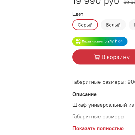
19 990 руб
39 9
Цвет
Серый
Белый
5 247 ₽
x 4
Плати частями
В корзину
Габаритные размеры: 9
Описание
Шкаф универсальный из
Габаритные размеры:
длина 900 мм
Показать полностью