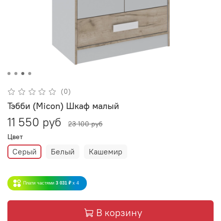
(0)
Тэбби (Micon) Шкаф малый
11 550 руб
23 100 руб
Цвет
Серый
Белый
Кашемир
Плати частями
3 031 ₽
x 4
В корзину