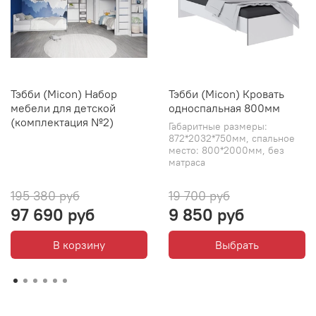
Тэбби (Micon) Набор
Тэбби (Micon) Кровать
мебели для детской
односпальная 800мм
(комплектация №2)
Габаритные размеры:
872*2032*750мм, спальное
место: 800*2000мм, без
матраса
195 380 руб
19 700 руб
97 690 руб
9 850 руб
В корзину
Выбрать