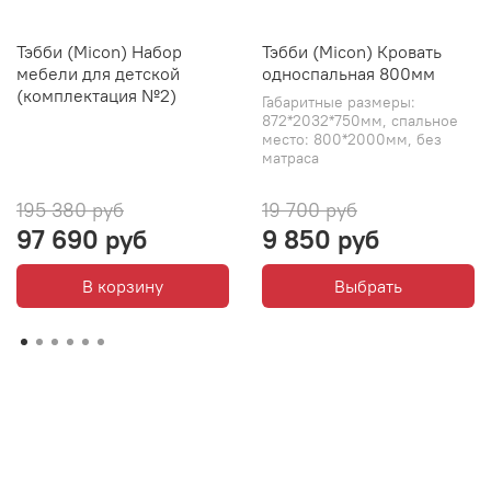
Тэбби (Micon) Набор
Тэбби (Micon) Кровать
мебели для детской
односпальная 800мм
(комплектация №2)
Габаритные размеры:
872*2032*750мм, спальное
место: 800*2000мм, без
матраса
195 380 руб
19 700 руб
97 690 руб
9 850 руб
В корзину
Выбрать