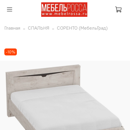
Главная
СПАЛЬНЯ
СОРЕНТО (МебельГрад)
-10%