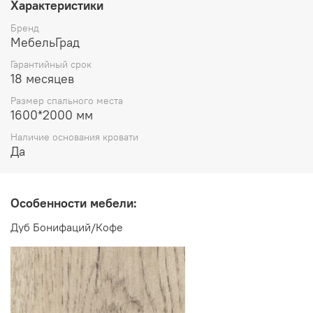
Характеристики
высота 880 мм
Бренд
Спальное место:
1600*2000 мм
МебельГрад
Гарантийный срок
Основание:
ортопедическое, разборное
18 месяцев
Размер спального места
1600*2000 мм
Производитель:
Наличие основания кровати
Да
Мебельная фабрика МебельГрад
Особенности мебели:
Дуб Бонифаций/Кофе