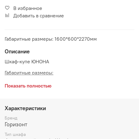
В избранное
Добавить в сравнение
Габаритные размеры: 1600*600*2270мм
Описание
Шкаф-купе ЮНОНА
Габаритные размеры:
длина 1600 мм
Показать полностью
глубина 600 мм
высота 2270 мм
Характеристики
Материалы:
Бренд
Горизонт
ЛДСП Венге/Дуб молочный
Тип шкафа