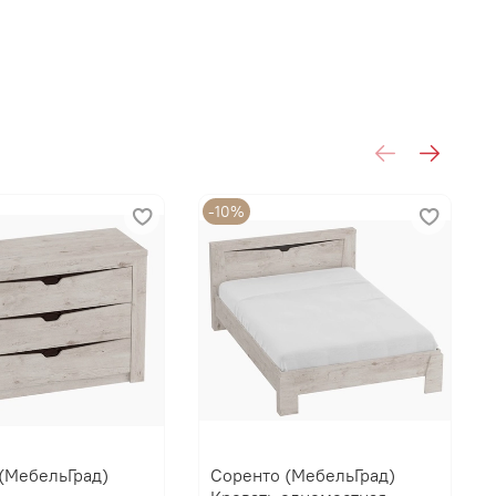
-10%
(МебельГрад)
Соренто (МебельГрад)