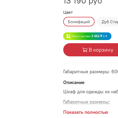
13 190 руб
Цвет
Бонифаций
Дуб Сти
3 462 ₽
x 4
Плати частями
В корзину
Габаритные размеры: 6
Описание
Шкаф для одежды из на
Габаритные размеры:
длина 600 мм
Показать полностью