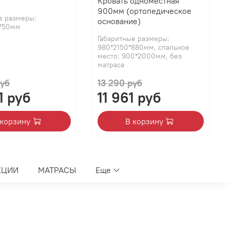
Кровать одноместная
900мм (ортопедическое
е размеры:
основание)
*750мм
Габаритные размеры:
980*2150*880мм, спальное
место: 900*2000мм, без
матраса
руб
13 290 руб
1 руб
11 961 руб
 корзину
В корзину
КЦИИ
МАТРАСЫ
Еще