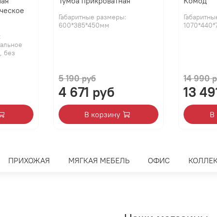
ная
Тумба прикроватная
Комод
ческое
Габаритные размеры:
Габаритны
600*385*450мм
1070*440
:
пальное
, без
5 190 руб
14 990 
4 671 руб
13 49
В корзину
В
ПРИХОЖАЯ
МЯГКАЯ МЕБЕЛЬ
ОФИС
КОЛЛЕ