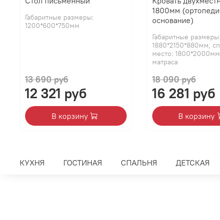
Стол письменный
Кровать двухмест
1800мм (ортопеди
Габаритные размеры:
основание)
1200*600*750мм
Габаритные размеры
1880*2150*880мм, с
место: 1800*2000мм
матраса
13 690 руб
18 090 руб
12 321 руб
16 281 руб
В корзину
В корзину
КУХНЯ
ГОСТИНАЯ
СПАЛЬНЯ
ДЕТСКАЯ