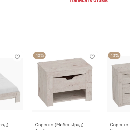
Написать отзыв
-10%
-10%
рад)
Соренто (МебельГрад)
Соренто 