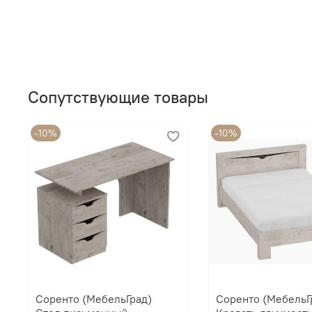
Сопутствующие товары
-10%
-10%
Соренто (МебельГрад)
Соренто (МебельГ