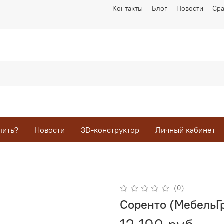
Контакты
Блог
Новости
Ср
пить?
Новости
3D-конструктор
Личный кабинет
(0)
Соренто (МебельГ