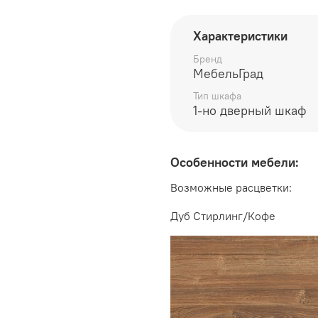
глубина 385 мм
Характеристики
высота 2100 мм
Бренд
МебельГрад
Тип шкафа
Производитель:
1-но дверный шкаф
Мебельная фабрика Меб
Особенности мебели:
Возможные расцветки:
Дуб Стирлинг/Кофе