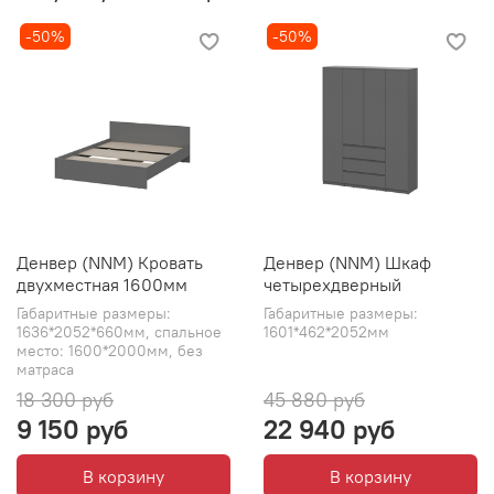
-50%
-50%
Денвер (NNM) Кровать
Денвер (NNM) Шкаф
двухместная 1600мм
четырехдверный
Габаритные размеры:
Габаритные размеры:
1636*2052*660мм, спальное
1601*462*2052мм
место: 1600*2000мм, без
матраса
18 300 руб
45 880 руб
9 150 руб
22 940 руб
В корзину
В корзину