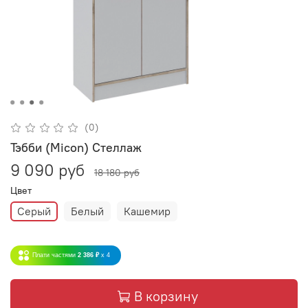
(0)
Тэбби (Micon) Стеллаж
9 090 руб
18 180 руб
Цвет
Серый
Белый
Кашемир
Плати частями
2 386 ₽
x 4
В корзину