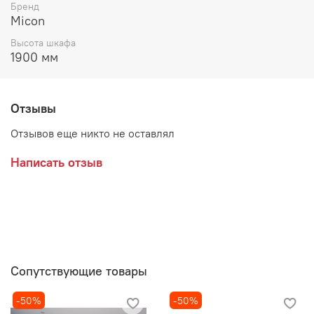
Цвет:
Бренд
Micon
ЛДСП Белый с тиснением "Древесные поры" / ЛДСП
Высота шкафа
Графит Серый
1900 мм
ЛДСП Кашемир / ЛДСП Дуб Крафт Золотой
ЛДСП Серый камень / ЛДСП Дуб Крафт Серый
Отзывы
Производитель:
Отзывов еще никто не оставлял
Написать отзыв
Сопутствующие товары
-50%
-50%