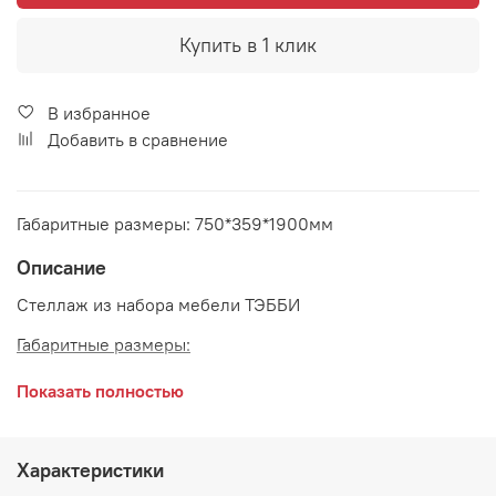
Купить в 1 клик
В избранное
Добавить в сравнение
Габаритные размеры: 750*359*1900мм
Описание
Стеллаж из набора мебели ТЭББИ
Габаритные размеры:
длина 750 мм
Показать полностью
глубина 359 мм
высота 1900 мм
Характеристики