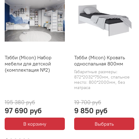
Тэбби (Micon) Набор
Тэбби (Micon) Кровать
мебели для детской
односпальная 800мм
(комплектация №2)
Габаритные размеры:
872*2032*750мм, спальное
место: 800*2000мм, без
матраса
195 380 руб
19 700 руб
97 690 руб
9 850 руб
В корзину
Выбрать