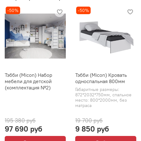
-50%
-50%
Тэбби (Micon) Набор
Тэбби (Micon) Кровать
мебели для детской
односпальная 800мм
(комплектация №2)
Габаритные размеры:
872*2032*750мм, спальное
место: 800*2000мм, без
матраса
195 380 руб
19 700 руб
97 690 руб
9 850 руб