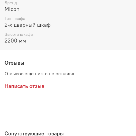
Цвет:
Бренд
Micon
ЛДСП Белый с тиснением "Древесные поры" / ЛДСП
Тип шкафа
Графит Серый
2-х дверный шкаф
ЛДСП Кашемир / ЛДСП Дуб Крафт Золотой
Высота шкафа
2200 мм
ЛДСП Серый камень / ЛДСП Дуб Крафт Серый
Производитель:
Отзывы
Отзывов еще никто не оставлял
Написать отзыв
Сопутствующие товары