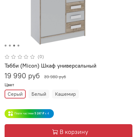
(0)
Тэбби (Micon) Шкаф универсальный
19 990 руб
39 980 руб
Цвет
Серый
Белый
Кашемир
Плати частями
5 247 ₽
x 4
В корзину