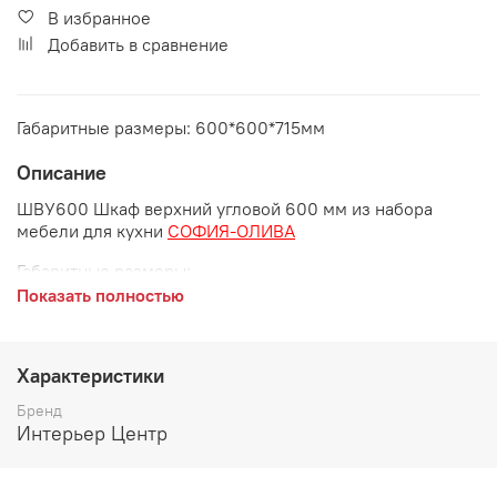
В избранное
Добавить в сравнение
Габаритные размеры: 600*600*715мм
Описание
ШВУ600 Шкаф верхний угловой 600 мм из набора
мебели для кухни
СОФИЯ-ОЛИВА
Габаритные размеры:
Показать полностью
длина 600 мм
глубина 600 мм
Характеристики
высота 715 мм
Бренд
Корпус - ЛДСП Белый
Интерьер Центр