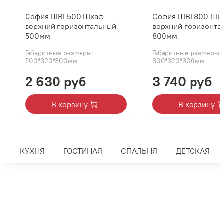
София ШВГ500 Шкаф
София ШВГ800 Ш
верхний горизонтальный
верхний горизонт
500мм
800мм
Габаритные размеры:
Габаритные размеры
500*320*300мм
800*320*300мм
2 630 руб
3 740 руб
В корзину
В корзину
КУХНЯ
ГОСТИНАЯ
СПАЛЬНЯ
ДЕТСКАЯ