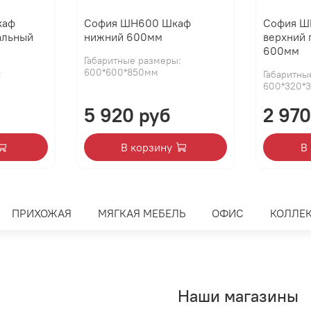
каф
София ШН600 Шкаф
София Ш
альный
нижний 600мм
верхний 
600мм
Габаритные размеры:
600*600*850мм
:
Габаритны
600*320*
5 920 руб
2 970
В корзину
В
ПРИХОЖАЯ
МЯГКАЯ МЕБЕЛЬ
ОФИС
КОЛЛЕ
Наши магазины