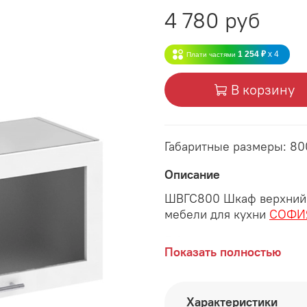
4 780 руб
1 254 ₽
x 4
Плати частями
В корзину
Габаритные размеры: 8
Описание
ШВГС800 Шкаф верхний 
мебели для кухни
СОФИ
Габаритные размеры:
Показать полностью
длина 800 мм
глубина 320 мм
Характеристики