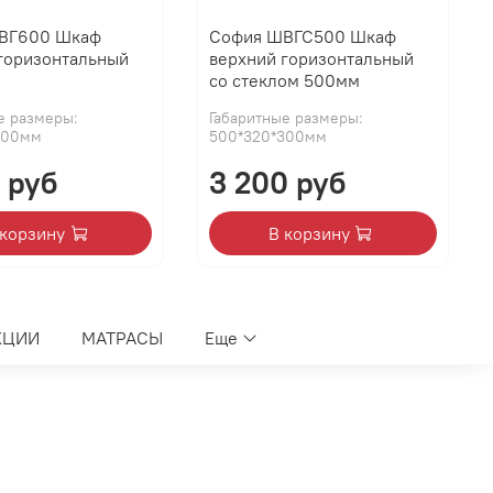
ВГ600 Шкаф
София ШВГС500 Шкаф
горизонтальный
верхний горизонтальный
со стеклом 500мм
е размеры:
Габаритные размеры:
300мм
500*320*300мм
 руб
3 200 руб
 корзину
В корзину
КЦИИ
МАТРАСЫ
Еще