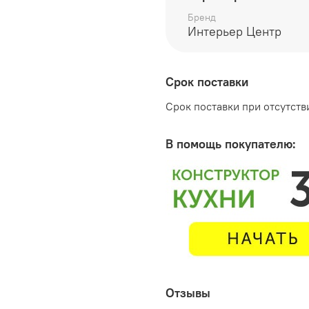
высота 300 мм
Бренд
Интерьер Центр
Корпус - ЛДСП Серый
Срок поставки
Производитель:
Срок поставки при отсутстви
Мебельная фабрика ИН
В помощь покупателю:
Отзывы