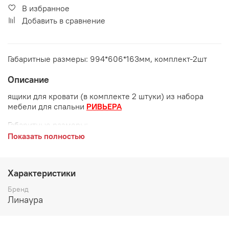
В избранное
Добавить в сравнение
Габаритные размеры: 994*606*163мм, комплект-2шт
Описание
ящики для кровати (в комплекте 2 штуки) из набора
мебели для спальни
РИВЬЕРА
Габаритные размеры:
Показать полностью
длина 994 мм
глубина 606 мм
Характеристики
высота 163 мм
Бренд
Цвет:
Анкор светлый
Линаура
Материал: