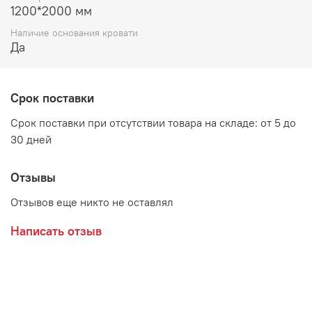
Материал:
1200*2000 мм
Наличие основания кровати
ЛДСП Анкор светлый, накладки - МДФ Анкор светлый
Да
Дополнительно рекомендуется приобрести матрас, в
комплект не входит
Срок поставки
Срок поставки при отсутствии товара на складе: от 5 до
Производитель:
30 дней
Мебельная фабрика ЛИНАУРА
Отзывы
Отзывов еще никто не оставлял
Написать отзыв