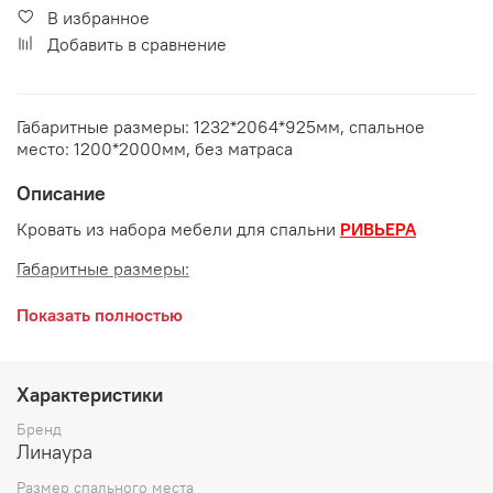
В избранное
Добавить в сравнение
Габаритные размеры: 1232*2064*925мм, спальное
место: 1200*2000мм, без матраса
Описание
Кровать из набора мебели для спальни
РИВЬЕРА
Габаритные размеры:
длина 2064 мм
Показать полностью
ширина 1232 мм
высота 925 мм
Характеристики
Спальное место: 1200*2000 мм
Бренд
Линаура
Цвет:
Анкор светлый
Размер спального места