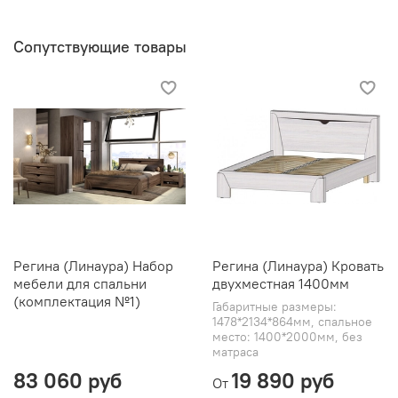
Сопутствующие товары
Регина (Линаура) Набор
Регина (Линаура) Кровать
мебели для спальни
двухместная 1400мм
(комплектация №1)
Габаритные размеры:
1478*2134*864мм, спальное
место: 1400*2000мм, без
матраса
83 060 руб
19 890 руб
От