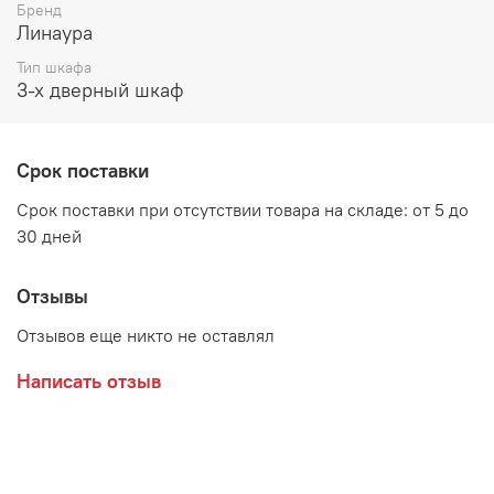
Бренд
Возможные расцветки:
Линаура
Тип шкафа
ЛДСП Анкор светлый, вставка Венге
3-х дверный шкаф
ЛДСП Дуб Самдал, вставка Венге
Срок поставки
Производитель:
Срок поставки при отсутствии товара на складе: от 5 до
30 дней
Мебельная фабрика ЛИНАУРА
Отзывы
Отзывов еще никто не оставлял
Написать отзыв