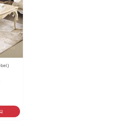
ebel)
: