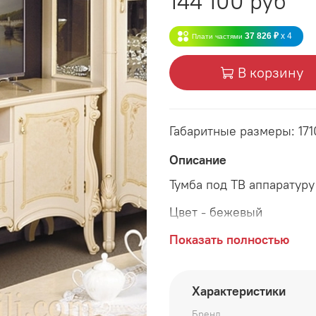
144 100 руб
37 826 ₽
x 4
Плати частями
В корзину
Габаритные размеры: 17
Описание
Тумба под ТВ аппаратуру
Цвет - бежевый
Габаритные размеры:
Показать полностью
длина 1710 мм
Характеристики
глубина 522 мм
Бренд