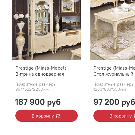
Prestige (Miass-Mebel)
Prestige (Miass-M
Витрина однодверная
Стол журнальный
Габаритные размеры:
Габаритные размеры
904*522*2233мм
1250*683*530мм
187 900 руб
97 200 руб
В корзину
В корзину