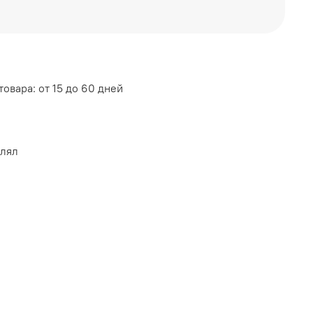
овара: от 15 до 60 дней
АСС МЕБЕЛЬ
влял