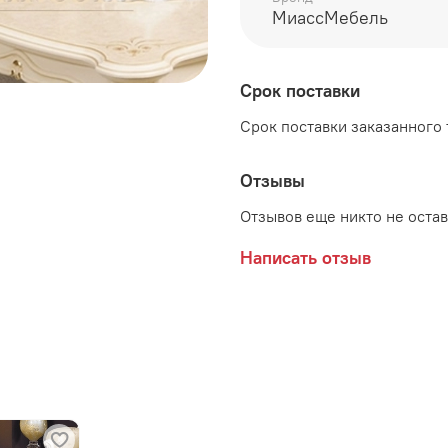
высота 742 мм
МиассМебель
Срок поставки
Производитель:
Срок поставки заказанного т
Мебельная фабрика МИ
Отзывы
Отзывов еще никто не оста
Написать отзыв