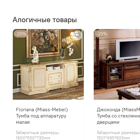
Алогичные товары
-25%
-25%
Floriana (Miass-Mebel)
Джоконда (MiassM
Тумба под аппаратуру
Тумба со стеклян
малая
дверцами
Габаритные размеры:
Габаритные размеры
1600*550*730мм
1501*495*605мм