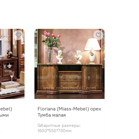
ebel)
Floriana (Miass-Mebel) орех
ными
Тумба малая
Габаритные размеры:
1600*550*730мм
: