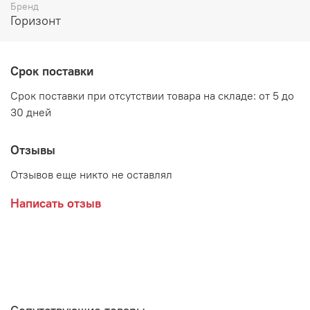
Возможные расцветки:
Бренд
Горизонт
МДФ Белый глянец/ЛДСП Дуб Венге
МДФ Белый глянец/ЛДСП Дуб крафт золотой
Срок поставки
МДФ Капучино/ЛДСП Ясень шимо
Срок поставки при отсутствии товара на складе: от 5 до
Дополнительно рекомендуется приобрести матрас, в
30 дней
комплекти не входит
Отзывы
Отзывов еще никто не оставлял
Производитель:
Написать отзыв
Мебельная фабрика ГОРИЗОНТ